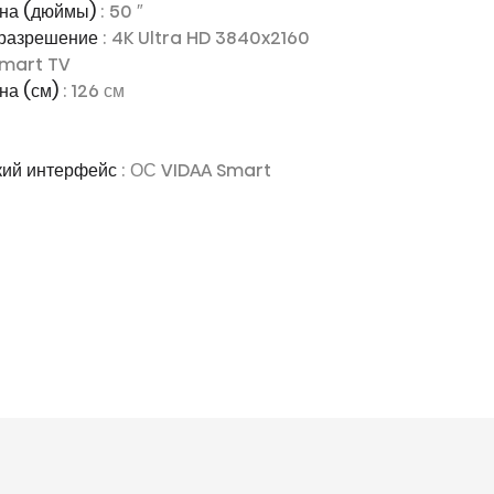
ана (дюймы)
: 50 ″
 разрешение
: 4K Ultra HD 3840x2160
Smart TV
на (см)
: 126 см
кий интерфейс
: ОС VIDAA Smart