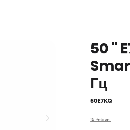
50 '' 
Smart
Гц
50E7KQ
15 Рейтинг