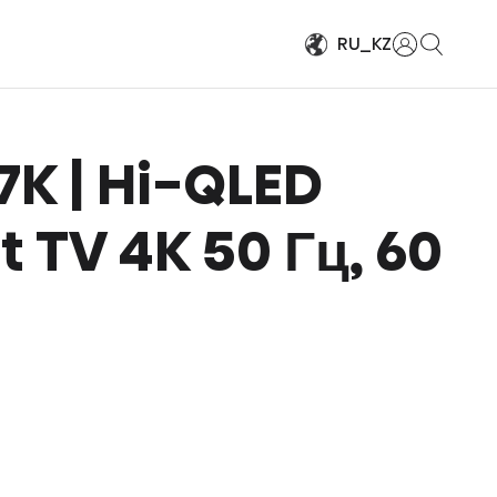
Войти
RU_KZ
E7K | Hi-QLED
 TV 4K 50 Гц, 60