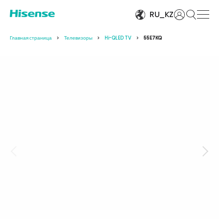
Войти
RU_KZ
Главная страница
Телевизоры
Hi-QLED TV
55E7KQ