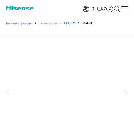
Войти
RU_KZ
Главная страница
Телевизоры
UHD TV
55A6K