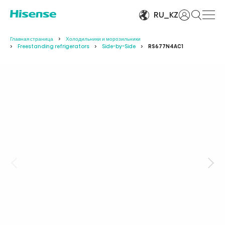
Войти
RU_KZ
Главная страница
Холодильники и морозильники
Freestanding refrigerators
Side-by-Side
RS677N4AC1