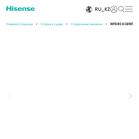
Войти
RU_KZ
Главная страница
Стирка и сушка
Стиральные машины
WF5I8043BWF