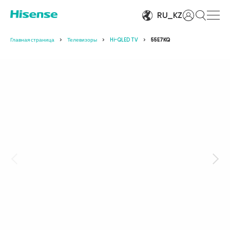
Войти
RU_KZ
Главная страница
Телевизоры
Hi-QLED TV
55E7KQ