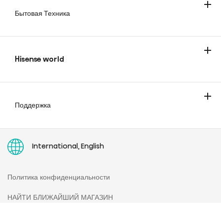
Бытовая Техника
Холодильники и морозильники
Стирка и сушка
Варочная техника
Hisense world
О компании - Hisense
БЛОГ - Hisense
Поддержка
КОНТАКТЫ - Hisense
Руководства пользователя
International, English
Политика конфиденциальности
НАЙТИ БЛИЖАЙШИЙ МАГАЗИН
Отписаться от рассылок