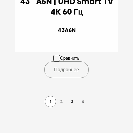
43 '' A6N | UHD Smart TV
4K 60 Гц
43A6N
Сравнить
Подробнее
1
2
3
4